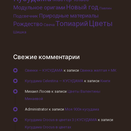
Новый год
Модульное оригами
Павлин
Природные материалы
Подсвечник
Цветы
Топиарий
Рождество
Свеча
Шишка
Свежие комментарии
Свинки — КУСУДАМА
к записи
Свинка желтая + МК
Кусудама Celestina — КУСУДАМА
к записи
Книги
Михаил Лосев
к записи
Цветы Валентины
Минаевой
Administrator
к записи
Моя 900я кусудама
Кусудама Crocus в цветах 3 | КУСУДАМА
к записи
Кусудама Crocus в цветах