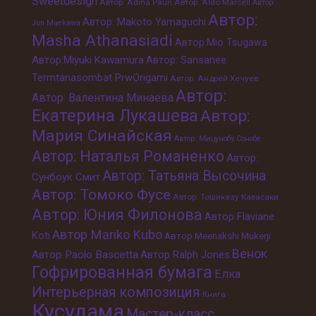
Sweetdesign
Автор: Adina Paun
Автор: Aldo Marcell
Автор:
Автор:
Автор: Makoto Yamaguchi
Jun Maekawa
Masha Athanasiadi
Автор:Mio Tsugawa
Автор:Miyuki Kawamura
Автор: Sansanee
Termtanasombat PrwOrigami
Автор: Андрей Хечуев
Автор:
Автор: Валентина Минаева
Екатерина Лукашева
Автор:
Мария Синайская
Автор: Мицунобу Сонобе
Автор: Наталья Романенко
Автор:
Автор: Татьяна Высочина
Сунбоук Смит
Автор: Томоко Фусе
Автор: Тошиказу Кавасаки
Автор: Юния Филонова
Автор Flaviane
Автор Mariko Kubo
Koti
Автор Meenakshi Mukerji
Венок
Автор Paolo Bascetta
Автор Ralph Jones
Гофрированная бумага
Елка
Интерьерная композиция
Книга
Кусудама
Мастер-класс