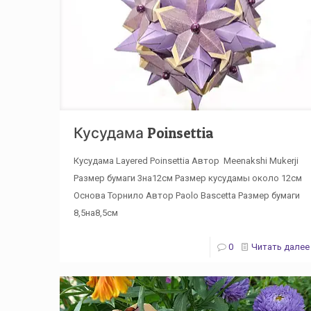
Кусудама Poinsettia
Кусудама Layered Poinsettia Автор Meenakshi Mukerji
Размер бумаги 3на12см Размер кусудамы около 12см
Основа Торнило Автор Paolo Bascetta Размер бумаги
8,5на8,5см
0
Читать далее