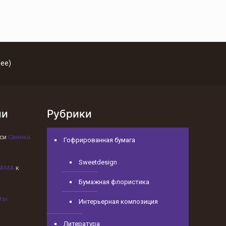
ее)
ии
Рубрики
иси
Свинка
Гофрированная бумага
Sweetdesign
УДАМА
к
Бумажная флористика
ты
Интерьерная композиция
Литература