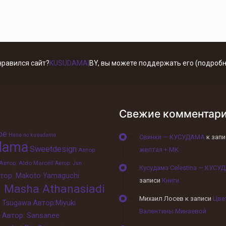
нравился сайт?
KUSUDAMA|
BY
, вы можете поддержать его
(подробн
Свежие комментар
obe
Hana no kusudama
Свинки — КУСУДАМА
к зап
dama
Sweetdesign
желтая + МК
Автор:
Автор: Aldo Marcell
Автор: Jun
Кусудама Celestina — КУС
тор: Makoto Yamaguchi
записи
Книги
: Masha Athanasiadi
Михаил Лосев
к записи
Цве
Автор:Miyuki
o Tsugawa
Валентины Минаевой
a
Автор: Sansanee