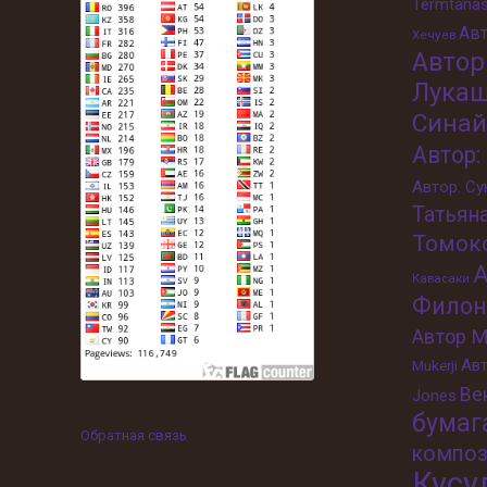
Termtana
Авт
Хечуев
Автор
Лука
Синай
Автор:
Автор: С
Татьян
Томок
А
Кавасаки
Филон
Автор M
Авт
Mukerji
Ве
Jones
бумаг
Обратная связь
композ
Кусу