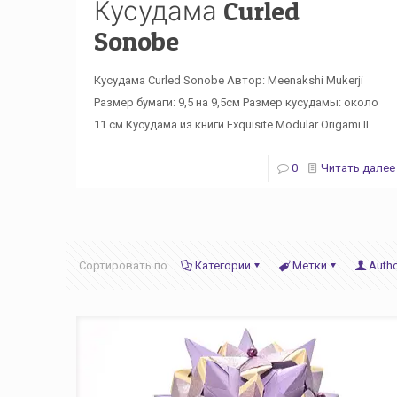
Кусудама Curled
Sonobe
Кусудама Curled Sonobe Автор: Meenakshi Mukerji
Размер бумаги: 9,5 на 9,5см Размер кусудамы: около
11 см Кусудама из книги Exquisite Modular Origami II
0
Читать далее
Сортировать по
Категории
Метки
Auth