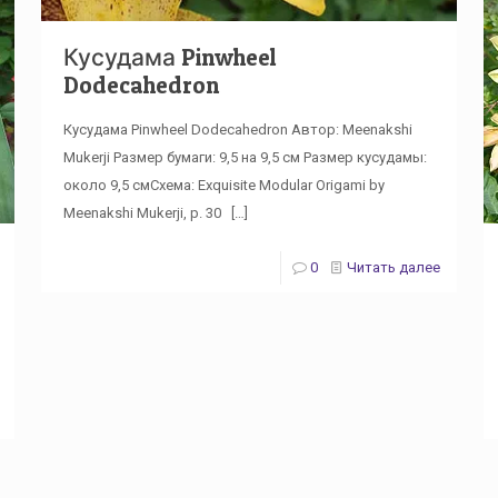
Кусудама Pinwheel
Dodecahedron
Кусудама Pinwheel Dodecahedron Автор: Meenakshi
Mukerji Размер бумаги: 9,5 на 9,5 см Размер кусудамы:
около 9,5 смСхема: Exquisite Modular Origami by
Meenakshi Mukerji, p. 30
[…]
0
Читать далее