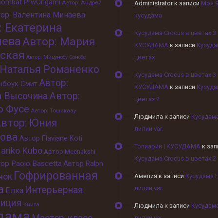
sombat PrwOrigami
Автор: Андрей
Administrator
к записи
Моя 
ор: Валентина Минаева
кусудама
: Екатерина
Кусудама Crocus в цветах 3 
шева
Автор: Мария
КУСУДАМА
к записи
Кусуда
ская
цветах
Автор: Мицунобу Сонобе
 Наталья Романенко
Кусудама Crocus в цветах 3 
Автор:
унбоук Смит
КУСУДАМА
к записи
Кусуда
Автор:
а Высочина
цветах 2
о Фусе
Автор: Тошиказу
Людмила
к записи
Кусудам
втор: Юния
лилии var.
ова
Автор Flaviane Koti
Топиарии | КУСУДАМА
к зап
ariko Kubo
Автор Meenakshi
Кусудама Crocus в цветах 2
ор Paolo Bascetta
Автор Ralph
Гофрированная
нок
Амелия
к записи
Кусудама 
а
Интерьерная
лилии var.
Елка
иция
Книга
Людмила
к записи
Кусудам
дама
лилии var.