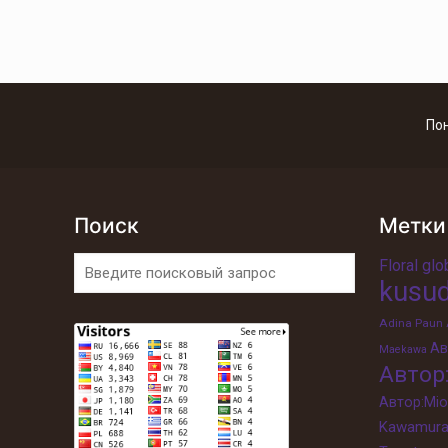
По
Поиск
Метки
Floral gl
kusu
Adina Paun
Ав
Maekawa
Автор
Автор:Mi
Kawamur