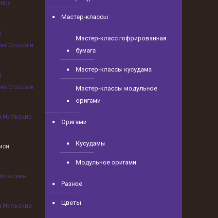
900я
Мастер-классы
|
Мастер-класс гофрированная
ма Crocus в
бумага
Мастер-классы кусудама
|
ма Crocus в
Мастер-классы модульное
оригами
а Нильские
Оригами
Кусудамы
иси
Модульное оригами
Нильские
Разное
Цветы
а Нильские