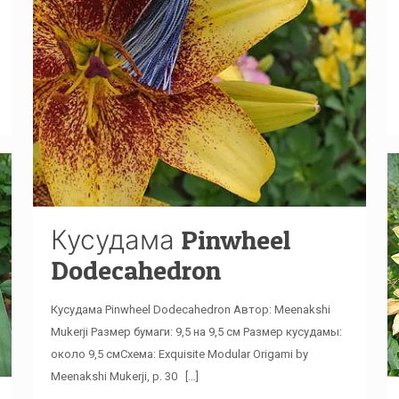
Кусудама Pinwheel
Dodecahedron
Кусудама Pinwheel Dodecahedron Автор: Meenakshi
Mukerji Размер бумаги: 9,5 на 9,5 см Размер кусудамы:
около 9,5 смСхема: Exquisite Modular Origami by
Meenakshi Mukerji, p. 30
[…]